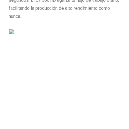
segundos. El UP560HD agiliza tu flujo de trabajo diario,
facilitando la producción de alto rendimiento como
nunca.