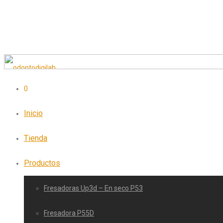
0
Inicio
Tienda
Productos
Fresadoras Up3d – En seco P53
Fresadora P55D