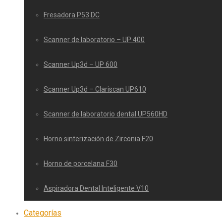
Fresadora P53 DC
Scanner de laboratorio – UP 400
Scanner Up3d – UP 600
Scanner Up3d – Clariscan UP610
Scanner de laboratorio dental UP560HD
Horno sinterización de Zirconia F20
Horno de porcelana F30
Aspiradora Dental Inteligente V10
Categorías