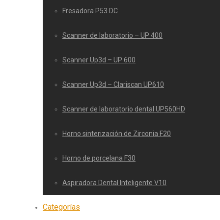
Fresadora P53 DC
Scanner de laboratorio – UP 400
Scanner Up3d – UP 600
Scanner Up3d – Clariscan UP610
Scanner de laboratorio dental UP560HD
Horno sinterización de Zirconia F20
Horno de porcelana F30
Aspiradora Dental Inteligente V10
Categorías