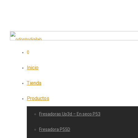
0
Inicio
Tienda
Productos
Fresadoras Up3d – En seco P53
Fresadora P55D