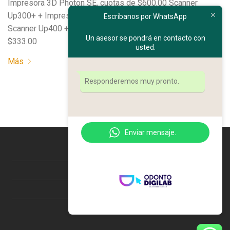
Impresora 3D Photon SE, cuotas de $600.00 Scanner
Up300+ + Impresora 3D Photon SE, cuotas de $333.00
Escríbanos por WhatsApp
Scanner Up400 + Impresora 3D Photon SE, cuotas de
Un asesor se pondrá en contacto con
$333.00
usted.
Más
Responderemos muy pronto.
Enviar mensaje.
Nosotros
Información de pedido
Contacto
2022 ODONTODIGILAB ©