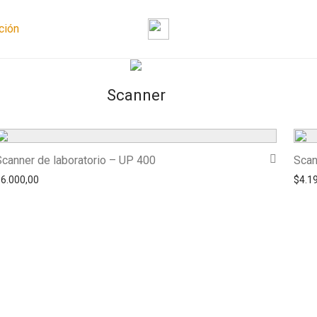
ción
Scanner
Scanner de laboratorio – UP 400
Scan
$
6.000,00
$
4.1