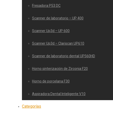
Fresadora P53 DC
Scanner de laboratorio – UP 400
Scanner Up3d – UP 600
Scanner Up3d – Clariscan UP610
Scanner de laboratorio dental UP560HD
Horno sinterización de Zirconia F20
Horno de porcelana F30
Aspiradora Dental Inteligente V10
Categorías