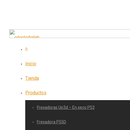
0
Inicio
Tienda
Productos
Fresadoras Up3d – En seco P53
Fresadora P55D