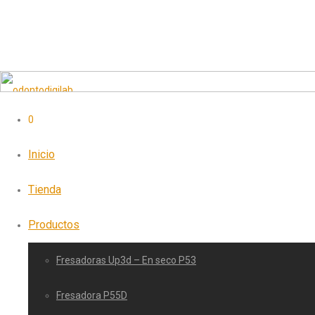
0
Inicio
Tienda
Productos
Fresadoras Up3d – En seco P53
Fresadora P55D