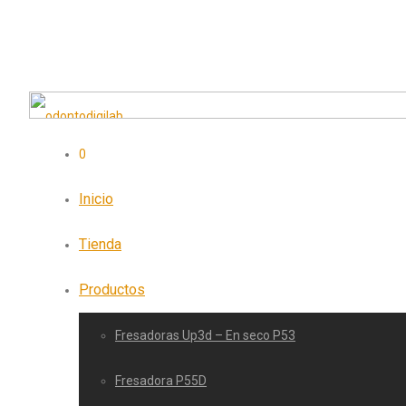
0
Inicio
Tienda
Productos
Fresadoras Up3d – En seco P53
Fresadora P55D