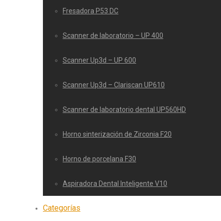
Fresadora P53 DC
Scanner de laboratorio – UP 400
Scanner Up3d – UP 600
Scanner Up3d – Clariscan UP610
Scanner de laboratorio dental UP560HD
Horno sinterización de Zirconia F20
Horno de porcelana F30
Aspiradora Dental Inteligente V10
Categorías