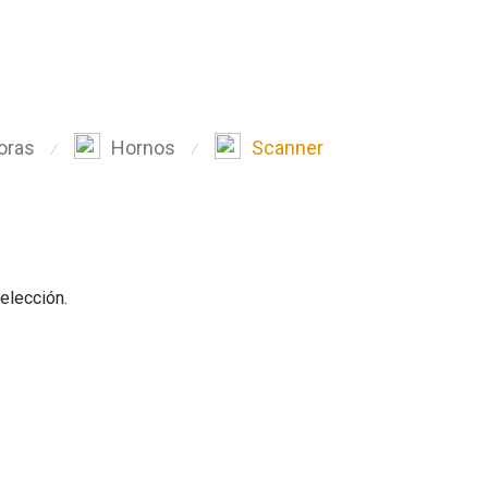
oras
Hornos
Scanner
⁄
⁄
elección.